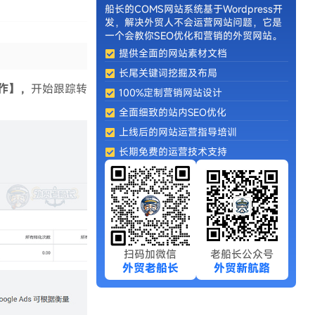
船长的COMS网站系统基于Wordpress开
发，解决外贸人不会运营网站问题，它是
一个会教你
SEO优化
和营销的外贸网站。
提供全面的网站素材文档
长尾关键词挖掘及布局
作】，
开始跟踪转
100%定制营销网站设计
全面细致的站内SEO优化
上线后的网站运营指导培训
长期免费的运营技术支持
扫码加微信
老船长公众号
外贸老船长
外贸新航路