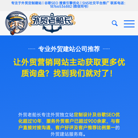
专注于外贸定制建站 | 谷歌SEO 搜索引擎优化 | SNS社交平台推广 联系电话：
18766536882 (微信同号)
专业外贸建站公司推荐
让外贸营销网站主动获取更多优
质询盘？找到我们就对了！
符合谷歌SEO规则，更好客户询盘
转化率！
外贸老船长专注外贸
独立站
定制设计及谷歌SEO优
化超过10年
，
服务外贸客户已超过900余家，与客
户直接对接沟通，客户好评及客户推荐比例第一
的
外贸建站服务商
。