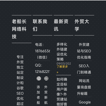
老船长
联系我
最新资
外贸大
网络科
们
讯
学
技
多样化
电话：
外贸建
外链建
18766536882
站与SEO
设优化
专注
（微信）
优化指南
策略
外贸
09/03/2026
QQ：
SEO入
了解更多
独立
1216822115
门到精通
»
站定
制设
如何确
网站流
计和
定目标
添
外
量询盘提
谷歌
用户画
加
贸
SEO
升秘籍
像?-外
老
新
优化
贸建站
Google
船
航
超过
做好客