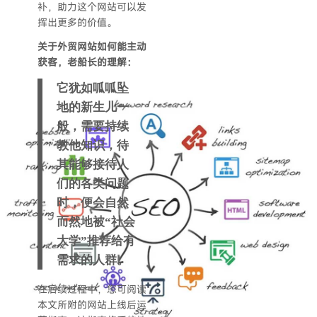
补，助力这个网站可以发
挥出更多的价值。
关于外贸网站如何能主动
获客，老船长的理解：
它犹如呱呱坠
地的新生儿一
般，需要持续
教他知识，待
其能够接待人
们的各类问题
时，便会自然
而然地被“社会
大学”推荐给有
需求的人群。
在后续过程中，您可阅读
本文所附的网站上线后运