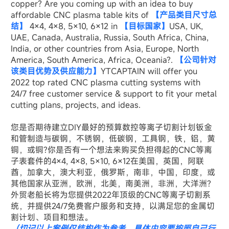
copper? Are you coming up with an idea to buy
affordable CNC plasma table kits of
【产品类目尺寸总
结】
4×4, 4×8, 5×10, 6×12 in
【目标国家】
USA, UK,
UAE, Canada, Australia, Russia, South Africa, China,
India, or other countries from Asia, Europe, North
America, South America, Africa, Oceania?.
【公司针对
该类目优势及供应能力】
YTCAPTAIN will offer you
2022 top rated CNC plasma cutting systems with
24/7 free customer service & support to fit your metal
cutting plans, projects, and ideas.
您是否期待建立DIY最好的预算数控等离子切割计划钣金
和管制造与碳钢，不锈钢，低碳钢，工具钢，铁，铝，黄
铜，或铜?你是否有一个想法来购买负担得起的CNC等离
子表套件的4×4, 4×8, 5×10, 6×12在美国，英国，阿联
酋，加拿大，澳大利亚，俄罗斯，南非，中国，印度，或
其他国家从亚洲，欧洲，北美，南美洲，非洲，大洋洲?
外贸老船长将为您提供2022年顶级的CNC等离子切割系
统，并提供24/7免费客户服务和支持，以满足您的金属切
割计划、项目和想法。
（切记以上案例仅结构作为参考，具体内容要按照自己行