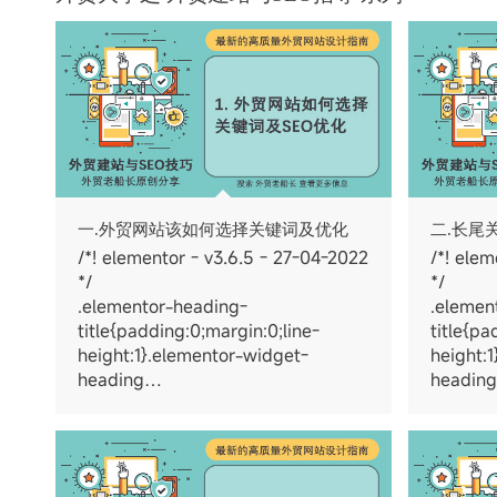
一.外贸网站该如何选择关键词及优化
二.长尾
/*! elementor - v3.6.5 - 27-04-2022
/*! elem
*/
*/
.elementor-heading-
.elemen
title{padding:0;margin:0;line-
title{pa
height:1}.elementor-widget-
height:
heading…
headin