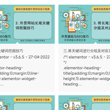
关键词挖掘技巧
三.将关键词进行分组及对应
entor - v3.6.5 - 27-04-2022
/*! elementor - v3.6.5 - 
*/
tor-heading-
.elementor-heading-
dding:0;margin:0;line-
title{padding:0;margin:0;l
1}.elementor-widget-
height:1}.elementor-widg
g…
heading…