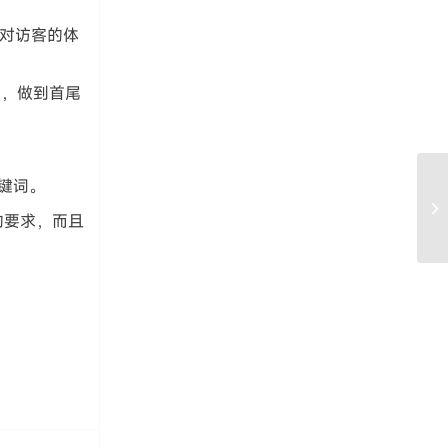
多对访客的体
词，做到首尾
键词。
烟
的要求，而且