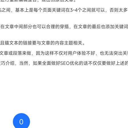
8%之间，基本上是每个页面关键词在3~4个之间就可以，否则太
后在文章中间部分也可以合理的穿插，在文章的最后也添加关键
并且锚文本的链接要与文章的内容主题相关。
段文章或段落来做，因为这样不仅对用户体验不好，也无法突出关
技巧介绍，当然，如果全面做好SEO优化的话不仅仅要做好上述
0