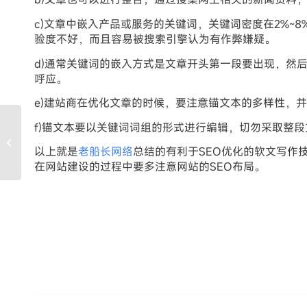
c)文章中嵌入产品或服务的关键词，关键词密度在2%~
验度不好，而且容易被搜索引擎认为有作弊嫌疑。
d)通常关键词的嵌入方式是文章开头第一段要出现，然
呼应。
e)建站商在优化文章的时候，要注意锚文本的多样性，
f)锚文本要以关键词词组的形式进行编辑，切勿采取整
如何才能避免掉入建站
商的坑？（内含真实聊
以上就是
老船长网络
总结的有利于SEO优化的软文写作
天截图）
在网站建设的过程中要多注意网站的SEO布局。