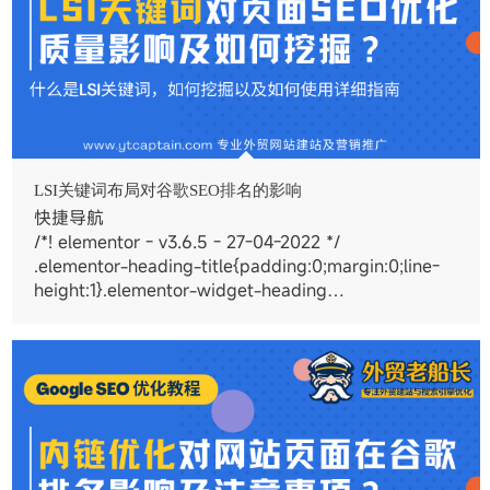
LSI关键词布局对谷歌SEO排名的影响
快捷导航
/*! elementor - v3.6.5 - 27-04-2022 */
.elementor-heading-title{padding:0;margin:0;line-
height:1}.elementor-widget-heading…